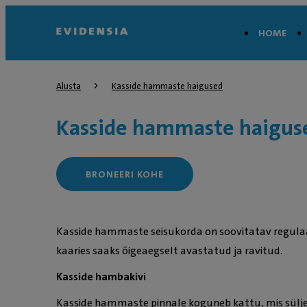
HOME
Alusta
Kasside hammaste haigused
Kasside hammaste haigus
BRONEERI KOHE
Kasside hammaste seisukorda on soovitatav regulaa
kaaries saaks õigeaegselt avastatud ja ravitud.
Kasside hambakivi
Kasside hammaste pinnale koguneb kattu, mis sülj