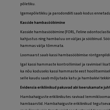
põletiku.
Igemepõletikku ja parodondiiti saab kodus ennetad
Kasside hambasööbimine
Kasside hambasööbimine (FORL, Feline odontoclastic
kahjustus ning hambaluu on väljas ja sööbinud. Sö
hammas välja tõmmata.
Loomaarst saab kassi hambasööbimise röntgenpildi ab
Igal kassi hammaste kontrollimisel ja ravimisel lis
ka nõu koduseks kassi hammaste eest hoolitsemiseks
selle kaudu saab mõjutada katu ja hambakivi tekkim
Evidensia erikliinikud pakuvad abi keerukamate juh
Hambahaiguste erikliinikutes ravivad lemmikloomad
hambaarstid. Hambahaiguste erikliinikud tegutsev