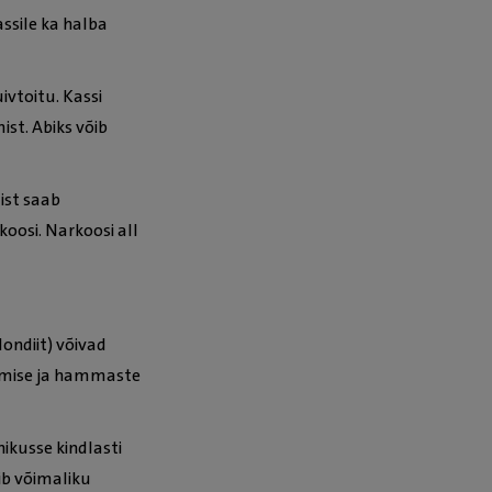
ssile ka halba
ivtoitu. Kassi
st. Abiks võib
ist saab
osi. Narkoosi all
ondiit) võivad
vimise ja hammaste
ikusse kindlasti
ib võimaliku