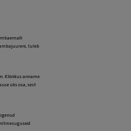
hambaemaili
hambajuureni, tuleb
am. Kliinikus anname
suse üks osa, sest
kogenud
 mitmesuguseid