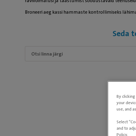
ravivõimalusi ja taastumist soodustavaid teenuseid
Broneeri aeg kassi hammaste kontrollimiseks lähima
Seda t
P
By clickin
your devic
use, and as
Select “Co
and to adj
Policy.