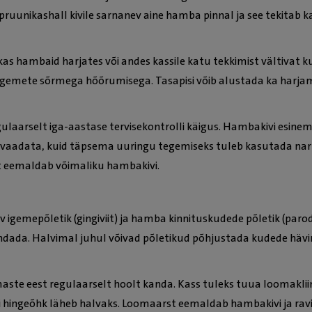
ruunikashall kivile sarnanev aine hamba pinnal ja see tekitab ka
s hambaid harjates või andes kassile katu tekkimist vältivat ku
emete sõrmega hõõrumisega. Tasapisi võib alustada ka harjami
ulaarselt iga-aastase tervisekontrolli käigus. Hambakivi esinem
aadata, kuid täpsema uuringu tegemiseks tuleb kasutada narko
t eemaldab võimaliku hambakivi.
gemepõletik (gingiviit) ja hamba kinnituskudede põletik (parod
alvendada. Halvimal juhul võivad põletikud põhjustada kudede hä
te eest regulaarselt hoolt kanda. Kass tuleks tuua loomakliin
assi hingeõhk läheb halvaks. Loomaarst eemaldab hambakivi ja rav