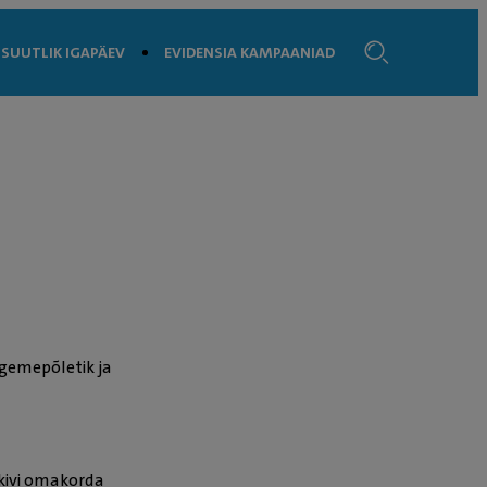
SUUTLIK IGAPÄEV
EVIDENSIA KAMPAANIAD
igemepõletik ja
kivi omakorda