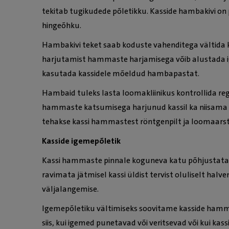
tekitab tugikudede põletikku. Kasside hambakivi on p
hingeõhku.
Hambakivi teket saab koduste vahenditega vältida ka
harjutamist hammaste harjamisega võib alustada ig
kasutada kassidele mõeldud hambapastat.
Hambaid tuleks lasta loomakliinikus kontrollida reg
hammaste katsumisega harjunud kassil ka niisama v
tehakse kassi hammastest röntgenpilt ja loomaars
Kasside igemepõletik
Kassi hammaste pinnale koguneva katu põhjustatav i
ravimata jätmisel kassi üldist tervist oluliselt h
väljalangemise.
Igemepõletiku vältimiseks soovitame kasside hammas
siis, kui igemed punetavad või veritsevad või kui k