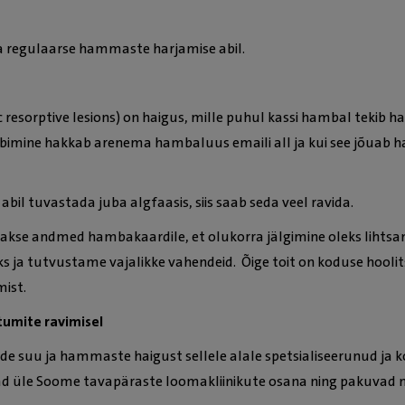
a regulaarse hammaste harjamise abil.
 resorptive lesions) on haigus, mille puhul kassi hambal tekib 
öbimine hakkab arenema hambaluus emaili all ja kui see jõuab 
il tuvastada juba algfaasis, siis saab seda veel ravida.
atakse andmed hambakaardile, et olukorra jälgimine oleks lihts
 ja tutvustame vajalikke vahendeid. Õige toit on koduse hoolit
ist.
tumite ravimisel
e suu ja hammaste haigust sellele alale spetsialiseerunud ja 
ad üle Soome tavapäraste loomakliinikute osana ning pakuvad