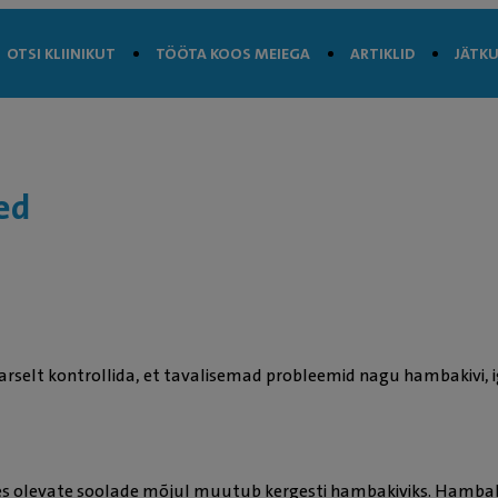
OTSI KLIINIKUT
TÖÖTA KOOS MEIEGA
ARTIKLID
JÄTKU
ed
rselt kontrollida, et tavalisemad probleemid nagu hambakivi, 
es olevate soolade mõjul muutub kergesti hambakiviks. Hamba