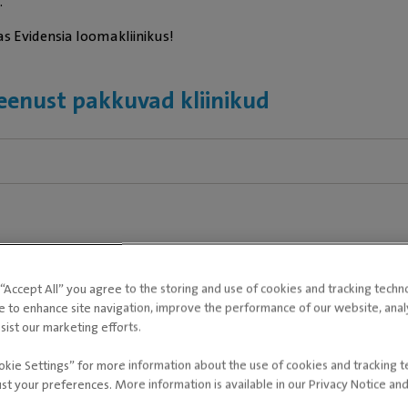
.
s Evidensia loomakliinikus!
eenust pakkuvad kliinikud
alun oodake, kliinikud laadivad...
g “Accept All” you agree to the storing and use of cookies and tracking techn
e to enhance site navigation, improve the performance of our website, ana
sist our marketing efforts.
okie Settings” for more information about the use of cookies and tracking 
ust your preferences. More information is available in our Privacy Notice an