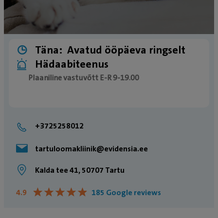
Täna:
Avatud ööpäeva ringselt
Hädaabiteenus
Plaaniline vastuvõtt E-R 9-19.00
Erakorralise meditsiini osakonda tulles palume
meile ette helistada, et saaksime teie saabumiseks
+3725258012
valmistuda. Oleme sinu ja sinu lemmiku jaoks
olemas ööpäevaringselt – 24/7.
tartuloomakliinik@evidensia.ee
Kalda tee 41, 50707 Tartu
★
★
★
★
★
★
★
★
★
★
4.9
185 Google reviews