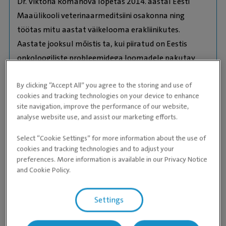
Dr. Viktoria Romanova lõpetas 2014. aastal Eesti
Maaülikooli veterinaarmeditsiini osakonna ning
töötas mitu aastat väikelooma erakliinikutes.
Aastate jooksul mõistis ta, kui piiratud on Eestis
onkoloogiliste probleemidega loomadele pakutav
hooldus ja ravi. Selle tulemusena läbis ta Iirimaal
By clicking “Accept All” you agree to the storing and use of
onkoloogilise internatuuri (UCDVH), kus ta omandas
cookies and tracking technologies on your device to enhance
teadmisi vähi diagnostika ja ravi valdkonnas.
site navigation, improve the performance of our website,
analyse website use, and assist our marketing efforts.
Hetkel jätkab dr. Romanova oma haridusteed
Select “Cookie Settings” for more information about the use of
onkoloogia valdkonnas, olles VCS ja ESVONC liige. Ta
cookies and tracking technologies and to adjust your
tegeleb aktiivselt uurimistööga ning panustab
preferences. More information is available in our Privacy Notice
and Cookie Policy.
selleks, et pakkuda igale patsiendile kaasaegseid
ravimeetodeid. Iga juhtumi puhul püüab ta koos
loomaomanikuga leida parima lahenduse, mis tagaks
Settings
lemmikule hea elukvaliteedi.