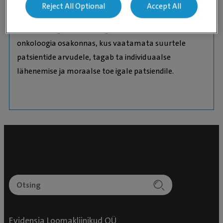
Reject All Optional
Accept All
Dr. Romanova on töötanud ja töötab jätkuvalt
intervallidega Iirimaal väga intensiivses UCDVH
onkoloogia osakonnas, kus vaatamata suurtele
patsientide arvudele, tagab ta individuaalse
lähenemise ja moraalse toe igale patsiendile.
Evidensia Loomakliinikud OÜ