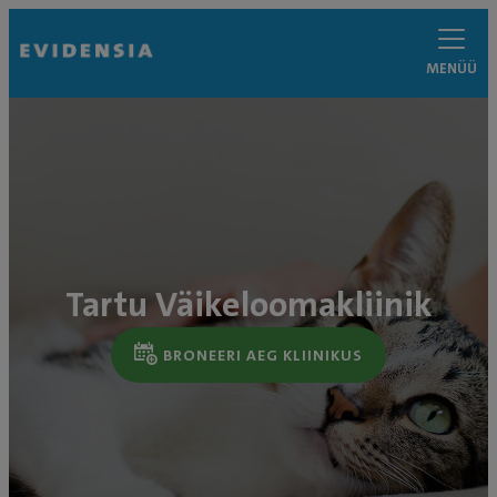
MENÜÜ
Tartu Väikeloomakliinik
BRONEERI AEG KLIINIKUS