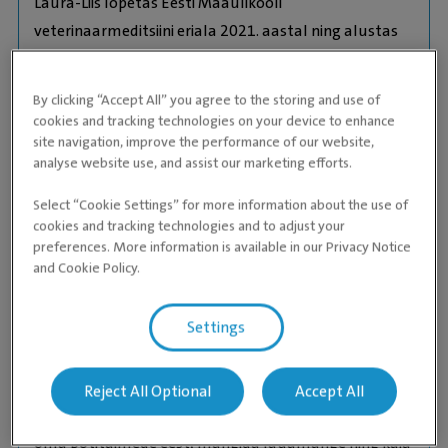
Laura-Liis lõpetas Eesti Maaülikooli
veterinaarmeditsiini eriala 2021. aastal ning alustas
seejärel kohe täiskohaga tööd väikeloomaarstina.
Juba õpingute lõpust alates on teda enim paelunud
By clicking “Accept All” you agree to the storing and use of
sisehaigused ja ultraheliuuringud, mistõttu on ta neil
cookies and tracking technologies on your device to enhance
site navigation, improve the performance of our website,
erialadel end järjepidevalt täiendanud.
analyse website use, and assist our marketing efforts.
Sisehaiguste valdkonna juures köidab teda võimalus
Select “Cookie Settings” for more information about the use of
tegutseda justkui detektiivina – süveneda iga juhtumi
cookies and tracking technologies and to adjust your
põhjustesse, leida täpne diagnoos ning koostada
preferences. More information is available in our Privacy Notice
patsiendile parim raviplaan. Tema patsientideks on
and Cookie Policy.
sageli krooniliste haigustega loomad ning tema
eesmärk on pakkuda neile võimalikult head ravi ja
Settings
elukvaliteeti tihedas koostöös nende omanikega.
Vabal ajal jagab ta kodu kahe kassi, Mustika ja
Reject All Optional
Accept All
Ludwigiga. Lisaks loomadele meeldib talle hoolitseda
oma potitaimede eest, mängida lauamänge ning käia