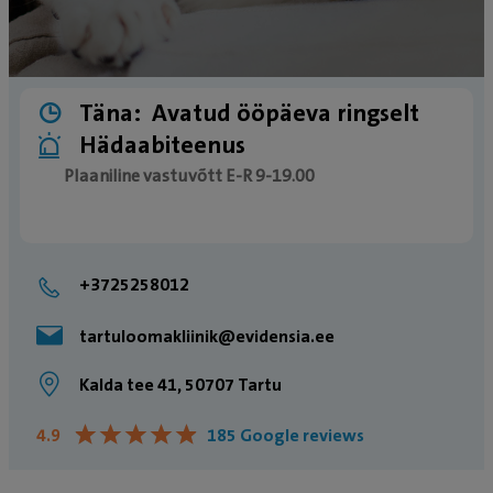
Täna:
Avatud ööpäeva ringselt
Hädaabiteenus
Plaaniline vastuvõtt E-R 9-19.00
Erakorralise meditsiini osakonda tulles palume
meile ette helistada, et saaksime teie saabumiseks
+3725258012
valmistuda. Oleme sinu ja sinu lemmiku jaoks
olemas ööpäevaringselt – 24/7.
tartuloomakliinik@evidensia.ee
Kalda tee 41, 50707 Tartu
★
★
★
★
★
★
★
★
★
★
4.9
185 Google reviews