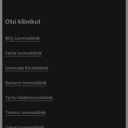
Otsi kliinikut
Billy Loomakliinik
Fahle loomakliinik
Loomade Kiirabikliinik
Rakvere loomakliinik
Tartu Väikeloomakliinik
Timmu loomakliinik
Univet loomakliinik