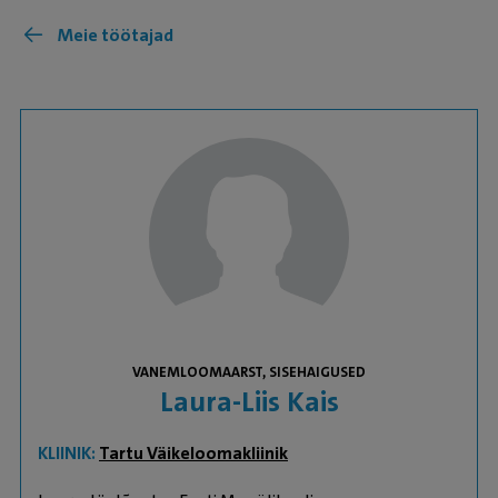
Meie töötajad
VANEMLOOMAARST, SISEHAIGUSED
Laura-Liis Kais
KLIINIK:
Tartu Väikeloomakliinik