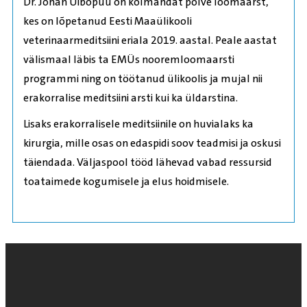
Dr. Johan Uibopuu on kolmandat põlve loomaarst,
kes on lõpetanud Eesti Maaülikooli
veterinaarmeditsiini eriala 2019. aastal. Peale aastat
välismaal läbis ta EMÜs nooremloomaarsti
programmi ning on töötanud ülikoolis ja mujal nii
erakorralise meditsiini arsti kui ka üldarstina.
Lisaks erakorralisele meditsiinile on huvialaks ka
kirurgia, mille osas on edaspidi soov teadmisi ja oskusi
täiendada. Väljaspool tööd lähevad vabad ressursid
toataimede kogumisele ja elus hoidmisele.