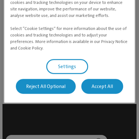
Dr. Gredi Pikani on töötanud loomaarstina viis aastat
cookies and tracking technologies on your device to enhance
site navigation, improve the performance of our website,
ning võtab patsiente vastu üldarstina. Pea 18-
analyse website use, and assist our marketing efforts.
aastane kogemus koerakasvatajana ja erinevate
tõugude omanikuna on süvendanud tema huvi
Select “Cookie Settings” for more information about the use of
cookies and tracking technologies and to adjust your
reproduktsiooni valdkonna vastu. Ta pakub vastavaid
preferences. More information is available in our Privacy Notice
konsultatsioone ja vastuvõtte, aidates
and Cookie Policy.
loomaomanikel paremini mõista aretuse ja kutsikate
arenguga seotud küsimusi. Lisaks omab ta
Settings
pikaaegseid kogemusi nii sünnitusabi osas kui ka
kutsikate arengus.
Reject All Optional
Accept All