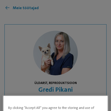
Meie töötajad
ÜLDARST, REPRODUKTSIOON
Gredi Pikani
KLIINIK:
Tartu Väikeloomakliinik
By clicking “Accept All” you agree to the storing and use of