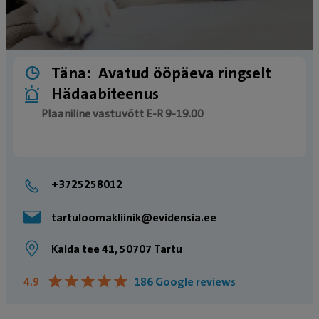
Täna:
Avatud ööpäeva ringselt
Hädaabiteenus
Plaaniline vastuvõtt E-R 9-19.00
Erakorralise meditsiini osakonda tulles palume
meile ette helistada, et saaksime teie saabumiseks
+3725258012
valmistuda. Oleme sinu ja sinu lemmiku jaoks
olemas ööpäevaringselt – 24/7.
tartuloomakliinik@evidensia.ee
Kalda tee 41, 50707 Tartu
★
★
★
★
★
★
★
★
★
★
4.9
186 Google reviews