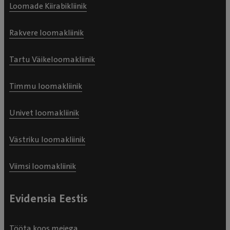
Loomade Kiirabikliinik
Rakvere loomakliinik
Tartu Väikeloomakliinik
Timmu loomakliinik
Univet loomakliinik
Västriku loomakliinik
Viimsi loomakliinik
Evidensia Eestis
Tööta koos meiega