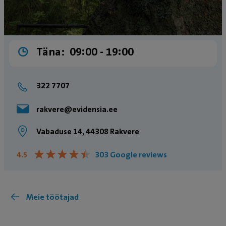
Täna:
09:00 ­- 19:00
322 7707
rakvere@evidensia.ee
Vabaduse 14, 44308 Rakvere
★
★
★
★
★
★
★
★
★
★
4.5
303 Google reviews
Meie töötajad