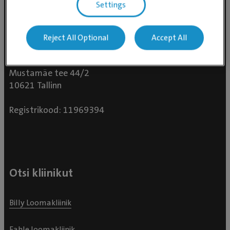
Settings
Reject All Optional
Accept All
Evidensia Loomakliinikud OÜ
Mustamäe tee 44/2
10621 Tallinn
Registrikood: 11969394
Otsi kliinikut
Billy Loomakliinik
Fahle loomakliinik