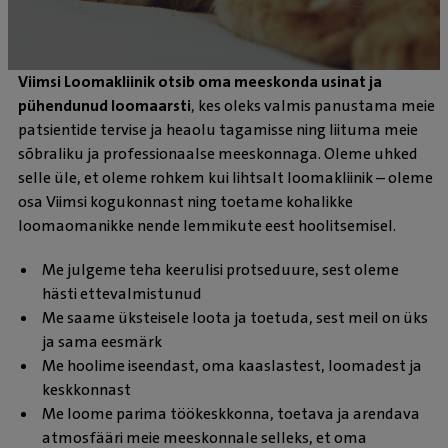
Viimsi Loomakliinik otsib oma meeskonda usinat ja
pühendunud loomaarsti
, kes oleks valmis panustama meie
patsientide tervise ja heaolu tagamisse ning liituma meie
sõbraliku ja professionaalse meeskonnaga. Oleme uhked
selle üle, et oleme rohkem kui lihtsalt loomakliinik – oleme
osa Viimsi kogukonnast ning toetame kohalikke
loomaomanikke nende lemmikute eest hoolitsemisel.
Me julgeme teha keerulisi protseduure, sest oleme
hästi ettevalmistunud
Me saame üksteisele loota ja toetuda, sest meil on üks
ja sama eesmärk
Me hoolime iseendast, oma kaaslastest, loomadest ja
keskkonnast
Me loome parima töökeskkonna, toetava ja arendava
atmosfääri meie meeskonnale selleks, et oma