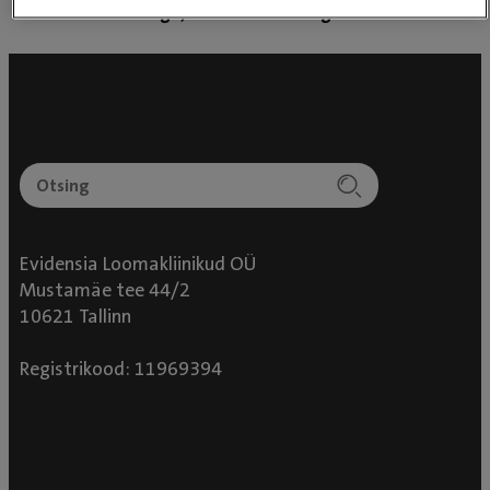
Töötame südamega, ravime teadmisega💜
Evidensia Loomakliinikud OÜ
Mustamäe tee 44/2
10621 Tallinn
Registrikood: 11969394