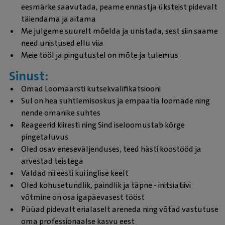
eesmärke saavutada, peame ennastja üksteist pidevalt
täiendama ja aitama
Me julgeme suurelt mõelda ja unistada, sest siin saame
need unistused ellu viia
Meie tööl ja pingutustel on mõte ja tulemus
Sinust:
Omad Loomaarsti kutsekvalifikatsiooni
Sul on hea suhtlemisoskus ja empaatia loomade ning
nende omanike suhtes
Reageerid kiiresti ning Sind iseloomustab kõrge
pingetaluvus
Oled osav eneseväljenduses, teed hästi koostööd ja
arvestad teistega
Valdad nii eesti kui inglise keelt
Oled kohusetundlik, paindlik ja täpne - initsiatiivi
võtmine on osa igapäevasest tööst
Püüad pidevalt erialaselt areneda ning võtad vastutuse
oma professionaalse kasvu eest