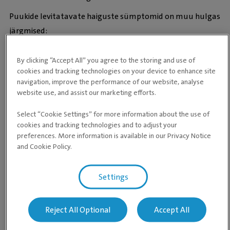
Puukide levitatavate haiguste sümptomid on muu hulgas
järgmised:
palavik
By clicking “Accept All” you agree to the storing and use of
väsimus ja nõrkkus
cookies and tracking technologies on your device to enhance site
isutus
navigation, improve the performance of our website, analyse
website use, and assist our marketing efforts.
valu või tundlikkus lonkamine või liigeste jäikus või
tundlikkus
Select “Cookie Settings” for more information about the use of
cookies and tracking technologies and to adjust your
preferences. More information is available in our Privacy Notice
Millal on puugid aktiivsed?
Kliima soojenemine on pikendanud puugihooaega, mistõttu
and Cookie Policy.
võivad puugid liikvel olla juba varakevadel ja hilissügisel.
Eestis on nad tavaliselt kõige aktiivsemad märtsist
Settings
oktoobrini.
Reject All Optional
Accept All
Ära alahinda puukide levitatavaid haigusi – need vajavad
tähelepanu. Kui tekib kahtlus, kontrolli kindlasti!