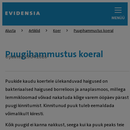
MENÜÜ
Alusta
Artiklid
Koer
Puugihammustus koeral
Puugihammustus koeral
Updated 29.04.2026
Puukide kaudu koertele ülekanduvad haigused on
bakteriaalsed haigused borrelioos ja anaplasmoos, millega
lemmikloomad võivad nakatuda kõige varem ööpäev pärast
puugi kinnitumist. Kinnitunud puuk tuleb eemaldada
võimalikult kiiresti.
Kõik puugid ei kanna nakkust, seega kui ka puuk peaks teie