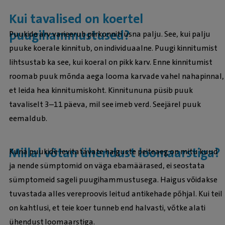
Kui tavalised on koertel
puugihammustused?
Puukide arv varieerub piirkonniti üsna palju. See, kui palju
puuke koerale kinnitub, on individuaalne. Puugi kinnitumist
lihtsustab ka see, kui koeral on pikk karv. Enne kinnitumist
roomab puuk mõnda aega looma karvade vahel nahapinnal,
et leida hea kinnitumiskoht. Kinnitununa püsib puuk
tavaliselt 3–11 päeva, mil see imeb verd. Seejärel puuk
eemaldub.
Millal võtan ühendust loomaarstiga?
Kuna puukide levitatavate haiguste peiteaeg on mitu kuud
ja nende sümptomid on väga ebamäärased, ei seostata
sümptomeid sageli puugihammustusega. Haigus võidakse
tuvastada alles vereproovis leitud antikehade põhjal. Kui teil
on kahtlusi, et teie koer tunneb end halvasti, võtke alati
ühendust loomaarstiga.