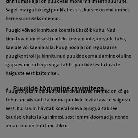
kinnitumise ajal on puuk vaid mõne millimeetri suurune.
Sageli märgataksegi puuki alles siis, kui see on end umbes
herne suuruseks imenud.
Puugid võivad kinnituda koerale ükskõik kuhu. Nad
kinnituvad meelsasti näiteks koera näole, kõrvade taha,
kaelale või kaenla alla. Puugihooajal on regulaarne
puugikontroll ja kinnitunud puukide eemaldamine oluline
igapäevane rutiin ja väga tähtis puukide levitatavate
haiguste eest kaitsmisel.
Puukide tõrjumine ravimitega
Puugitõrjeks mõeldud parasiidivastased ravimid on kõige
tõhusam viis kaitsta looma puukide levitatavate haiguste
eest. Kui ravim hävitab koeral oleva puugi, aitab see
kaudselt kaitsta ka inimesi, sest lemmikloomad ja nende
omanikud on tihti lähestikku.