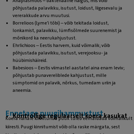
Anaplasmoos – bakteriaalne haigus, mis võib
põhjustada palavikku, isutust, loidust, liigesevalu ja
vererakkude arvu muutusi.
Borrelioos (Lyme’i tõbi) – võib tekitada loidust,
lonkamist, palavikku, lümfisõlmede suurenemist ja
mõnikord ka neerukahjustust.
Ehrlichioos – Eestis harvem, kuid võimalik; võib
põhjustada palavikku, isutust, verejooksu- ja
hüübimishäireid.
Babesioos – Eestis viimastel aastatel aina enam leviv;
põhjustab punavereliblede kahjustust, mille
sümptomid on palavik, nõrkus, tumedam uriin ja
aneemia.
Ennetage puugihammustust
Kontrollige regulaarselt koera kasukat
Koera nahale kinnitunud puuk tuleb eemaldada võimalikult
kiiresti. Puugi kinnitumist võib olla raske märgata, sest