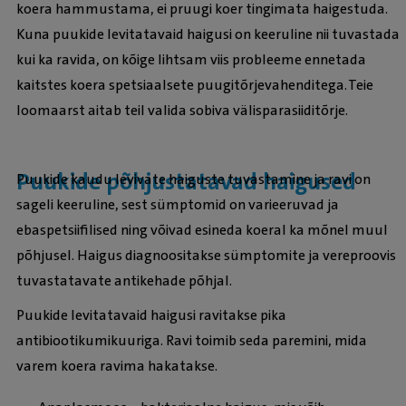
koera hammustama, ei pruugi koer tingimata haigestuda.
Kuna puukide levitatavaid haigusi on keeruline nii tuvastada
kui ka ravida, on kõige lihtsam viis probleeme ennetada
kaitstes koera spetsiaalsete puugitõrjevahenditega. Teie
loomaarst aitab teil valida sobiva välisparasiiditõrje.
Puukide põhjustatavad haigused
Puukide kaudu levivate haiguste tuvastamine ja ravi on
sageli keeruline, sest sümptomid on varieeruvad ja
ebaspetsiifilised ning võivad esineda koeral ka mõnel muul
põhjusel. Haigus diagnoositakse sümptomite ja vereproovis
tuvastatavate antikehade põhjal.
Puukide levitatavaid haigusi ravitakse pika
antibiootikumikuuriga. Ravi toimib seda paremini, mida
varem koera ravima hakatakse.