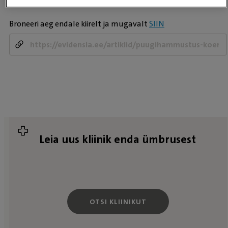
Broneeri aeg endale kiirelt ja mugavalt
SIIN
-
Leia uus kliinik enda ümbrusest
OTSI KLIINIKUT