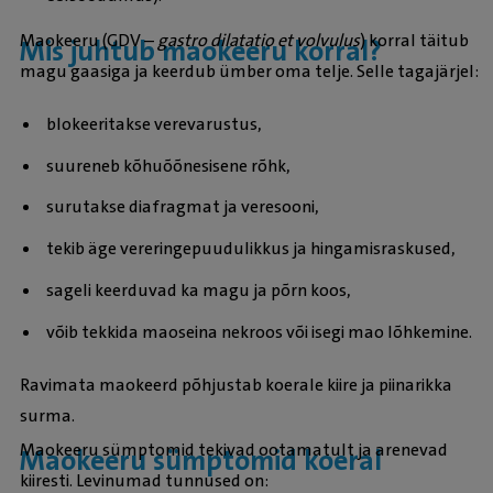
Maokeeru (GDV –
gastro dilatatio et volvulus
) korral täitub
Mis juhtub maokeeru korral?
magu gaasiga ja keerdub ümber oma telje. Selle tagajärjel:
blokeeritakse verevarustus,
suureneb kõhuõõnesisene rõhk,
surutakse diafragmat ja veresooni,
tekib äge vereringepuudulikkus ja hingamisraskused,
sageli keerduvad ka magu ja põrn koos,
võib tekkida maoseina nekroos või isegi mao lõhkemine.
Ravimata maokeerd põhjustab koerale kiire ja piinarikka
surma.
Maokeeru sümptomid tekivad ootamatult ja arenevad
Maokeeru sümptomid koeral
kiiresti. Levinumad tunnused on: