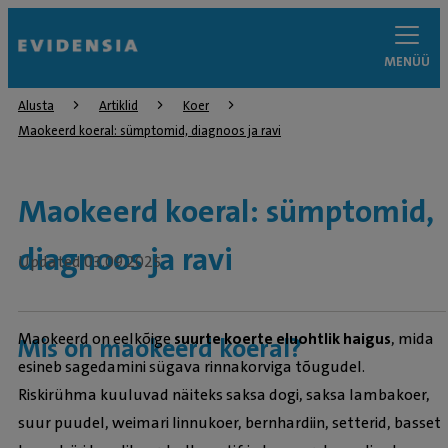
MENÜÜ
Alusta
Artiklid
Koer
Maokeerd koeral: sümptomid, diagnoos ja ravi
Maokeerd koeral: sümptomid,
diagnoos ja ravi
Updated 03.09.2025
Maokeerd on eelkõige
suurte koerte eluohtlik haigus
, mida
Mis on maokeerd koeral?
esineb sagedamini sügava rinnakorviga tõugudel.
Riskirühma kuuluvad näiteks saksa dogi, saksa lambakoer,
suur puudel, weimari linnukoer, bernhardiin, setterid, basset