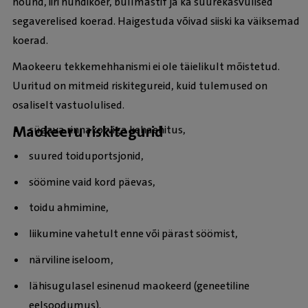
hound, iiri hundikoer, bullmastif ja ka suurekasvulised
segaverelised koerad. Haigestuda võivad siiski ka väiksemad
koerad.
Maokeeru tekkemehhanismi ei ole täielikult mõistetud.
Uuritud on mitmeid riskitegureid, kuid tulemused on
osaliselt vastuolulised.
Maokeeru riskitegurid
sügava rinnakorviga kehaehitus,
suured toiduportsjonid,
söömine vaid kord päevas,
toidu ahmimine,
liikumine vahetult enne või pärast söömist,
närviline iseloom,
lähisugulasel esinenud maokeerd (geneetiline
eelsoodumus).