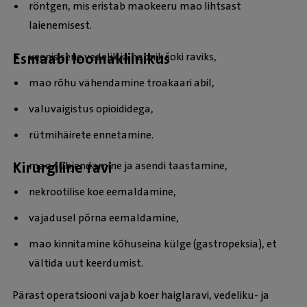
röntgen, mis eristab maokeeru mao lihtsast
laienemisest.
Esmaabi loomakliinikus
veenisisene vedelik ja hapnik šoki raviks,
mao rõhu vähendamine troakaari abil,
valuvaigistus opioididega,
rütmihäirete ennetamine.
Kirurgiline ravi
mao tühjendamine ja asendi taastamine,
nekrootilise koe eemaldamine,
vajadusel põrna eemaldamine,
mao kinnitamine kõhuseina külge (gastropeksia), et
vältida uut keerdumist.
Pärast operatsiooni vajab koer haiglaravi, vedeliku- ja