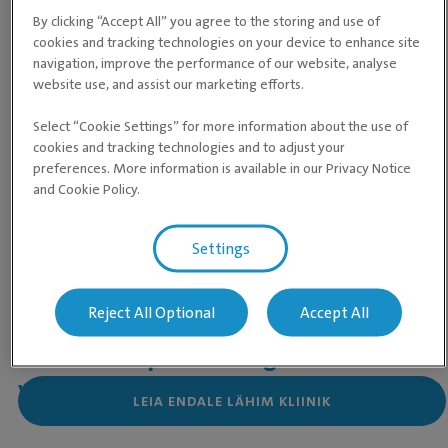
Toidu ahmimise vältimine:
kasuta aeglustavaid kausse
By clicking “Accept All” you agree to the storing and use of
või pane toidule raskusi.
cookies and tracking technologies on your device to enhance site
navigation, improve the performance of our website, analyse
Liikumise vältimine:
ära lase koeral joosta tund enne ja
website use, and assist our marketing efforts.
pärast sööki.
Select “Cookie Settings” for more information about the use of
Maokeerd koeral
on ootamatult tekkiv eluohtlik seisund.
Kokkuvõte
cookies and tracking technologies and to adjust your
Kiire tegutsemine ja õigeaegne ravi on elupäästvad.
preferences. More information is available in our Privacy Notice
and Cookie Policy.
Ennetava gastropeksia kaalumine on soovitatav suurtele ja
sügava rinnakorviga koertele, eriti kui suguvõsas on
Settings
maokeeru juhtumeid.
Kui kahtlustad oma koeral
Reject All Optional
Accept All
maokeerdumist, pöördu kohe
loomaarsti poole – aeg on
võtmetähtsusega!
LEIA ENDALE LÄHIM KLIINIK