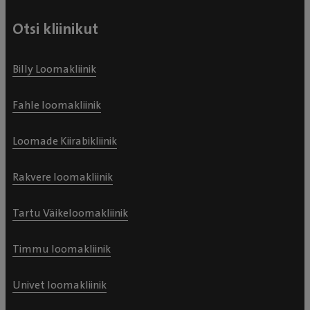
Otsi kliinikut
Billy Loomakliinik
Fahle loomakliinik
Loomade Kiirabikliinik
Rakvere loomakliinik
Tartu Väikeloomakliinik
Timmu loomakliinik
Univet loomakliinik