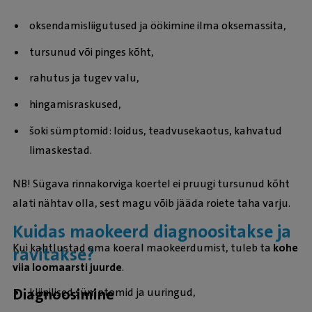
oksendamisliigutused ja öökimine ilma oksemassita,
tursunud või pinges kõht,
rahutus ja tugev valu,
hingamisraskused,
šoki sümptomid: loidus, teadvusekaotus, kahvatud
limaskestad.
NB! Sügava rinnakorviga koertel ei pruugi tursunud kõht
alati nähtav olla, sest magu võib jääda roiete taha varju.
Kuidas maokeerd diagnoositakse ja
Kui kahtlustad oma koeral maokeerdumist, tuleb ta
kohe
ravitakse?
viia loomaarsti juurde
.
Diagnoosimine
kliinilised sümptomid ja uuringud,