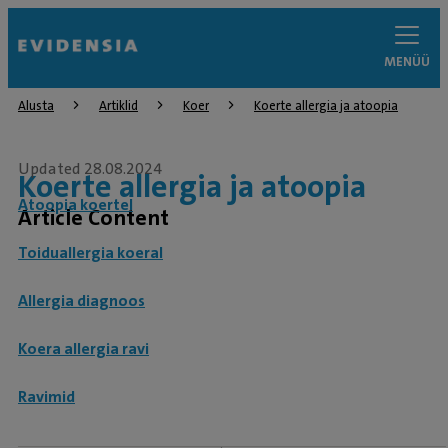
MENÜÜ
Alusta
Artiklid
Koer
Koerte allergia ja atoopia
Updated 28.08.2024
Koerte allergia ja atoopia
Atoopia koertel
Article Content
Toiduallergia koeral
Allergia diagnoos
Koera allergia ravi
Ravimid