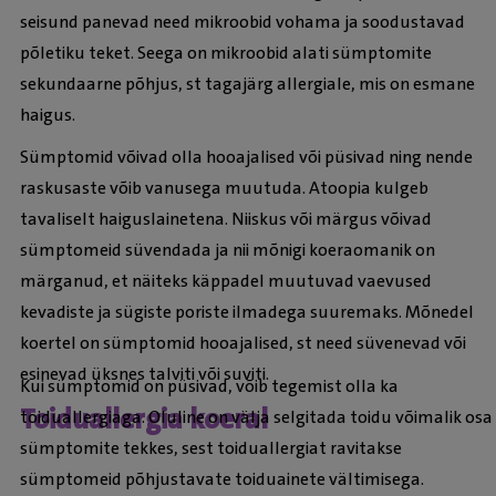
seisund panevad need mikroobid vohama ja soodustavad
põletiku teket. Seega on mikroobid alati sümptomite
sekundaarne põhjus, st tagajärg allergiale, mis on esmane
haigus.
Sümptomid võivad olla hooajalised või püsivad ning nende
raskusaste võib vanusega muutuda. Atoopia kulgeb
tavaliselt haiguslainetena. Niiskus või märgus võivad
sümptomeid süvendada ja nii mõnigi koeraomanik on
märganud, et näiteks käppadel muutuvad vaevused
kevadiste ja sügiste poriste ilmadega suuremaks. Mõnedel
koertel on sümptomid hooajalised, st need süvenevad või
esinevad üksnes talviti või suviti.
Kui sümptomid on püsivad, võib tegemist olla ka
Toiduallergia koeral
toiduallergiaga. Oluline on välja selgitada toidu võimalik osa
sümptomite tekkes, sest toiduallergiat ravitakse
sümptomeid põhjustavate toiduainete vältimisega.