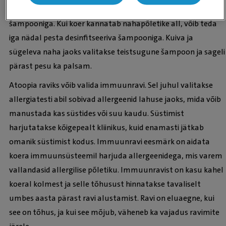
Allergeenide hulka nahal saab vähendada, pestes koera
šampooniga. Kui koer kannatab nahapõletike all, võib teda
iga nädal pesta desinfitseeriva šampooniga. Kuiva ja
sügeleva naha jaoks valitakse teistsugune šampoon ja sageli
pärast pesu ka palsam.
Atoopia raviks võib valida immuunravi. Sel juhul valitakse
allergiatesti abil sobivad allergeenid lahuse jaoks, mida võib
manustada kas süstides või suu kaudu. Süstimist
harjutatakse kõigepealt kliinikus, kuid enamasti jätkab
omanik süstimist kodus. Immuunravi eesmärk on aidata
koera immuunsüsteemil harjuda allergeenidega, mis varem
vallandasid allergilise põletiku. Immuunravist on kasu kahel
koeral kolmest ja selle tõhusust hinnatakse tavaliselt
umbes aasta pärast ravi alustamist. Ravi on eluaegne, kui
see on tõhus, ja kui see mõjub, väheneb ka vajadus ravimite