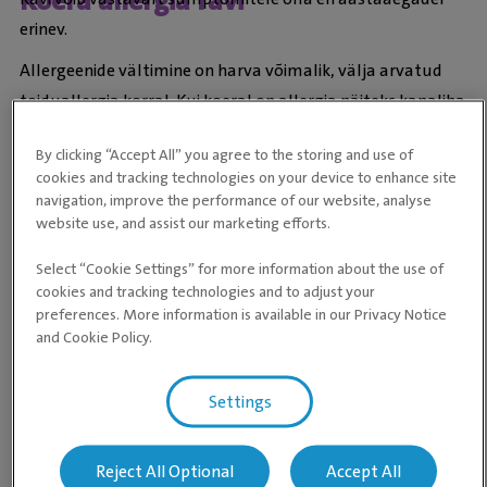
Koera allergia ravi
erinev.
Allergeenide vältimine on harva võimalik, välja arvatud
toiduallergia korral. Kui koeral on allergia näiteks kanaliha
suhtes, tuleb edaspidi vältida kõiki toite, maiuseid ja
By clicking “Accept All” you agree to the storing and use of
närimispulki, mis sisaldavad kana. Kodutolmulestade
cookies and tracking technologies on your device to enhance site
vältimiseks võib koerale valida näiteks sellise aseme, mida
navigation, improve the performance of our website, analyse
saab pesta 60-kraadises vees. Laotolmulestade esinemise
website use, and assist our marketing efforts.
kohta kodudes on andmeid vähe. Mõned väldivad
Select “Cookie Settings” for more information about the use of
laotolmulestade hirmus kuivtoitu, kuid kui seda säilitada
cookies and tracking technologies and to adjust your
õigesti, ei ole see märkimisväärne riskitegur.
preferences. More information is available in our Privacy Notice
and Cookie Policy.
Laotolmulestade allergiat ei saa ravida üksnes kuivtoidu
vältimisega, sest uuringute kohaselt on neid kodustes
Settings
tingimustes rohkem kui kuivtoidus. Õietolmuallergiat ja
keskkonnas esinevat hallitust on praktiliselt võimatu
vältida.
Reject All Optional
Accept All