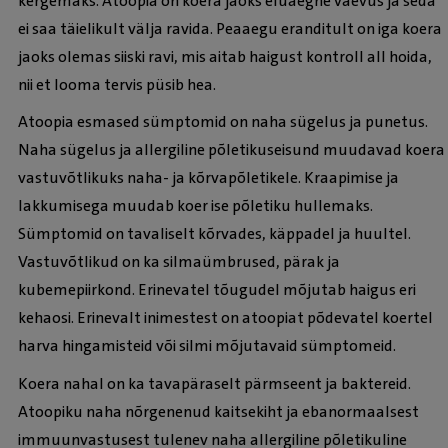
kergemaks. Atoopia on koera jaoks eluaegne vaevus ja seda
ei saa täielikult välja ravida. Peaaegu eranditult on iga koera
jaoks olemas siiski ravi, mis aitab haigust kontroll all hoida,
nii et looma tervis püsib hea.
Atoopia esmased sümptomid on naha sügelus ja punetus.
Naha sügelus ja allergiline põletikuseisund muudavad koera
vastuvõtlikuks naha- ja kõrvapõletikele. Kraapimise ja
lakkumisega muudab koer ise põletiku hullemaks.
Sümptomid on tavaliselt kõrvades, käppadel ja huultel.
Vastuvõtlikud on ka silmaümbrused, pärak ja
kubemepiirkond. Erinevatel tõugudel mõjutab haigus eri
kehaosi. Erinevalt inimestest on atoopiat põdevatel koertel
harva hingamisteid või silmi mõjutavaid sümptomeid.
Koera nahal on ka tavapäraselt pärmseent ja baktereid.
Atoopiku naha nõrgenenud kaitsekiht ja ebanormaalsest
immuunvastusest tulenev naha allergiline põletikuline