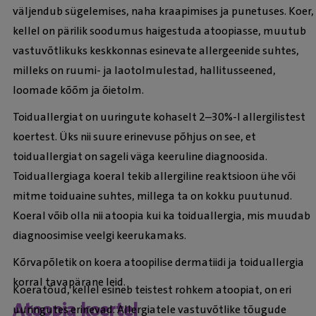
väljendub sügelemises, naha kraapimises ja punetuses. Koer,
kellel on pärilik soodumus haigestuda atoopiasse, muutub
vastuvõtlikuks keskkonnas esinevate allergeenide suhtes,
milleks on ruumi- ja laotolmulestad, hallitusseened,
loomade kõõm ja õietolm.
Toiduallergiat on uuringute kohaselt 2–30%-l allergilistest
koertest. Üks nii suure erinevuse põhjus on see, et
toiduallergiat on sageli väga keeruline diagnoosida.
Toiduallergiaga koeral tekib allergiline reaktsioon ühe või
mitme toiduaine suhtes, millega ta on kokku puutunud.
Koeral võib olla nii atoopia kui ka toiduallergia, mis muudab
diagnoosimise veelgi keerukamaks.
Kõrvapõletik on koera atoopilise dermatiidi ja toiduallergia
korral tavapärane leid.
Koeratõud, kellel esineb teistest rohkem atoopiat, on eri
Atoopia koertel
uuringutes erinevad. Allergiatele vastuvõtlike tõugude