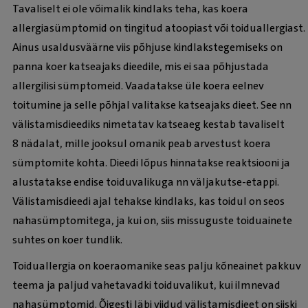
Tavaliselt ei ole võimalik kindlaks teha, kas koera
allergiasümptomid on tingitud atoopiast või toiduallergiast.
Ainus usaldusväärne viis põhjuse kindlakstegemiseks on
panna koer katseajaks dieedile, mis ei saa põhjustada
allergilisi sümptomeid. Vaadatakse üle koera eelnev
toitumine ja selle põhjal valitakse katseajaks dieet. See nn
välistamisdieediks nimetatav katseaeg kestab tavaliselt
8 nädalat, mille jooksul omanik peab arvestust koera
sümptomite kohta. Dieedi lõpus hinnatakse reaktsiooni ja
alustatakse endise toiduvalikuga nn väljakutse-etappi.
Välistamisdieedi ajal tehakse kindlaks, kas toidul on seos
nahasümptomitega, ja kui on, siis missuguste toiduainete
suhtes on koer tundlik.
Toiduallergia on koeraomanike seas palju kõneainet pakkuv
teema ja paljud vahetavadki toiduvalikut, kui ilmnevad
nahasümptomid. Õigesti läbi viidud välistamisdieet on siiski