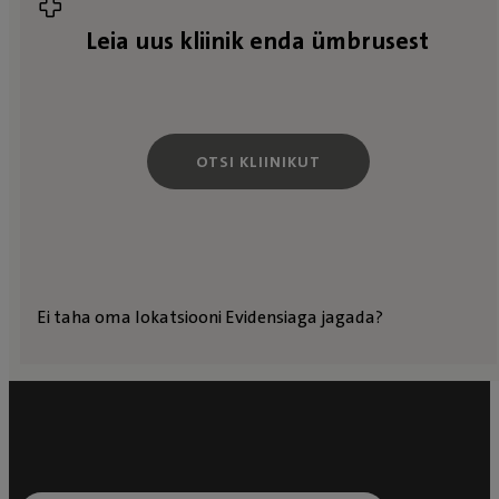
Leia uus kliinik enda ümbrusest
OTSI KLIINIKUT
Ei taha oma lokatsiooni Evidensiaga jagada?