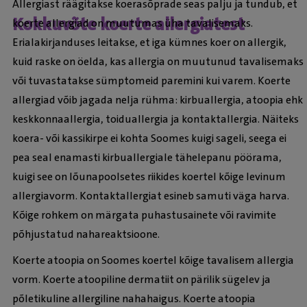
Allergiast räägitakse koerasõprade seas palju ja tundub, et
Kokkuvõte koerte allergiatest
koerte allergiad on muutumas üha tavalisemaks.
Erialakirjanduses leitakse, et iga kümnes koer on allergik,
kuid raske on öelda, kas allergia on muutunud tavalisemaks
või tuvastatakse sümptomeid paremini kui varem. Koerte
allergiad võib jagada nelja rühma: kirbuallergia, atoopia ehk
keskkonnaallergia, toiduallergia ja kontaktallergia. Näiteks
koera- või kassikirpe ei kohta Soomes kuigi sageli, seega ei
pea seal enamasti kirbuallergiale tähelepanu pöörama,
kuigi see on lõunapoolsetes riikides koertel kõige levinum
allergiavorm. Kontaktallergiat esineb samuti väga harva.
Kõige rohkem on märgata puhastusainete või ravimite
põhjustatud nahareaktsioone.
Koerte atoopia on Soomes koertel kõige tavalisem allergia
vorm. Koerte atoopiline dermatiit on pärilik sügelev ja
põletikuline allergiline nahahaigus. Koerte atoopia