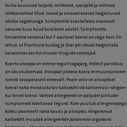
hulka kuuluvad terjerid, retriiverid, spanjelid ja mitmed
lühikarvalised tõud. Isased ja emased koerad haigestuvad
võrdse sagedusega. Sümptomid avastatakse enamasti
vanuses kuus kuud kuni kolm aastat. Sümptomite
ilmnemine vanemal kui 7-aastasel koeral on väga harv. On
leitud, et Prantsuse buldog ja Shar pei võivad haigestuda
varasemas eas kui muude tõugude esindajad.
Koerte atoopia on mitme teguri tagajärg, millest pärilikkus
on üks olulisemaid. Atoopiat põdeva koera immuunsüsteem
toimib tavapärasest erinevalt. Peale selle on atoopilisel
koeral naha moodustatav kaitsekiht või kaitsemüür nõrgem
kui tervel koeral. Välised allergeenid on paljudel juhtudel
sümptomeid käivitavad tegurid. Koer puutub allergeenidega
kokku peamiselt naha kaudu ja atoopiku nõrgenenud
kaitsekiht muudab allergeenide pääsemise organismi