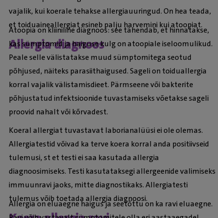
vajalik, kui koerale tehakse allergiauuringud. On hea teada,
et toiduaineallergiat esineb palju harvemini kui atoopiat.
Atoopia on kliiniline diagnoos: see tähendab, et hinnatakse,
Allergia diagnoos
kas sümptomid ja haiguse kulg on atoopiale iseloomulikud.
Peale selle välistatakse muud sümptomitega seotud
põhjused, näiteks parasiithaigused. Sageli on toiduallergia
korral vajalik välistamisdieet. Pärmseene või bakterite
põhjustatud infektsioonide tuvastamiseks võetakse sageli
proovid nahalt või kõrvadest.
Koeral allergiat tuvastavat laborianalüüsi ei ole olemas.
Allergiatestid võivad ka terve koera korral anda positiivseid
tulemusi, st et testi ei saa kasutada allergia
diagnoosimiseks. Testi kasutataksegi allergeenide valimiseks
immuunravi jaoks, mitte diagnostikaks. Allergiatesti
tulemus võib toetada allergia diagnoosi.
Allergia on eluaegne haigus ja seetõttu on ka ravi eluaegne.
Ravi võib vastavalt sümptomitele olla eri aastaaegadel