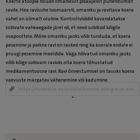
Koerte atoopia nõuab omanikult pikaajalist pühendumist
ravile. Hea ravisuhe loomaarsti, omaniku ja ravitava koera
vahel on ülimalt oluline. Kontrollvisiidid kavandatakse
sobivate vaheaegade järel nii, et need sobiksid kõigile
osapooltele. Mõne omaniku jaoks võib tunduda, et koera
pesemine ja paikne ravi on rasked ning ka koerale endale ei
pruugi pesemine meeldida. Väga hõivatud omaniku jaoks
võib kõige sobivam raviviis olla koera tõhustatud
medikamentoosne ravi. Ravi õnnestumisel on tasuks koera
vaevuste märgatav vähenemine või kadumine.
-