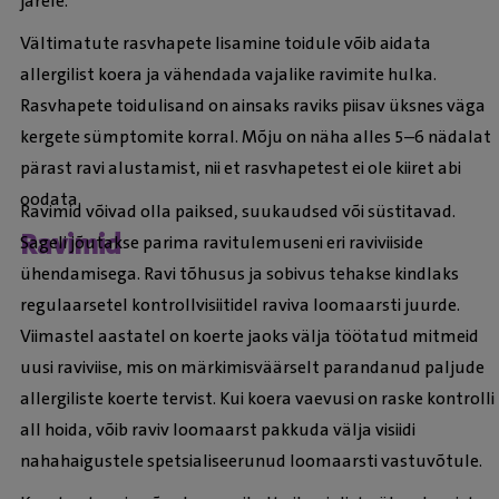
järele.
Vältimatute rasvhapete lisamine toidule võib aidata
allergilist koera ja vähendada vajalike ravimite hulka.
Rasvhapete toidulisand on ainsaks raviks piisav üksnes väga
kergete sümptomite korral. Mõju on näha alles 5–6 nädalat
pärast ravi alustamist, nii et rasvhapetest ei ole kiiret abi
oodata.
Ravimid võivad olla paiksed, suukaudsed või süstitavad.
Ravimid
Sageli jõutakse parima ravitulemuseni eri raviviiside
ühendamisega. Ravi tõhusus ja sobivus tehakse kindlaks
regulaarsetel kontrollvisiitidel raviva loomaarsti juurde.
Viimastel aastatel on koerte jaoks välja töötatud mitmeid
uusi raviviise, mis on märkimisväärselt parandanud paljude
allergiliste koerte tervist. Kui koera vaevusi on raske kontrolli
all hoida, võib raviv loomaarst pakkuda välja visiidi
nahahaigustele spetsialiseerunud loomaarsti vastuvõtule.