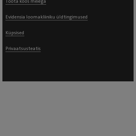
Tööta koos meiega
Evidensia loomakliiniku üldtingimused
Küpsised
Privaatsusteatis