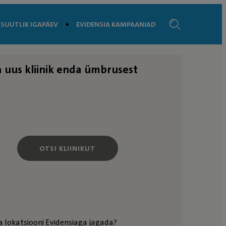
SUUTLIK IGAPÄEV
EVIDENSIA KAMPAANIAD
a uus kliinik enda ümbrusest
OTSI KLIINIKUT
a lokatsiooni Evidensiaga jagada?