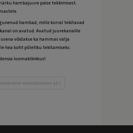
b märku hambajuure paise tekkimisest.
mastele.
unenud hambad, mille korral tekitavad
ekanal on avatud. Avatud juurekanalile
imalusena võidakse ka hammas välja
e hea koht põletiku tekitamiseks.
densia loomakliinikus!