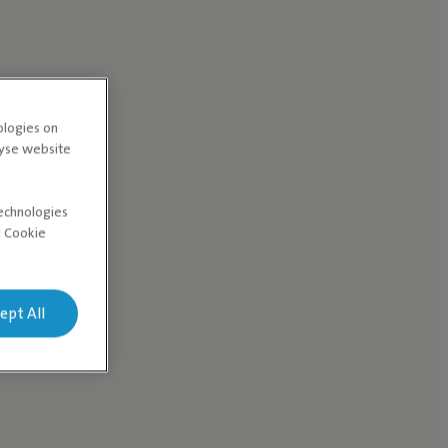
ologies on
lyse website
technologies
d Cookie
ept All