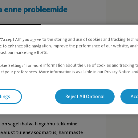
a enne probleemide
t on igemepõletik või parodontiit.
g “Accept All” you agree to the storing and use of cookies and tracking techn
v hammaste pinnale kogunev hambakatt.
e to enhance site navigation, improve the performance of our website, ana
 hammast ümbritsev luu ja igemed ning
sist our marketing efforts.
a saab ennetada hea suuhügieeniga.
okie Settings” for more information about the use of cookies and tracking 
ega juba noorena. Lisaks tuleb lasta
ust your preferences. More information is available in our Privacy Notice an
elt kontrollida.
d kontrollima umbes 2-aastasena, suurt
tings
Reject All Optional
Acc
ammaste kontrolli?
on sageli halva hingeõhu tekkimine.
bavalust tulenev söömatus, hammaste