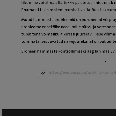
liikumine või silma alla tekkiv paistetus, mis anna
Enamasti tekib rohkem hambakivi ülalõua kiskham
Muud hammaste probleemid on purunenud või prag
probleeme ennekõike need, mille närvi- ja veresoon
tuleb teha võimalikult kiiresti juureravi. Teise võ
tõmmata, sest avatud närvijuurekanal on bakteritel
Broneeri hammaste kontrollimiseks aeg lähimas Evi
-