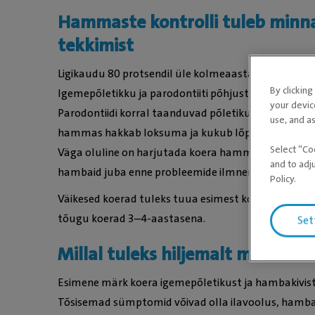
Hammaste kontrolli tuleb minn
tekkimist
Ligikaudu 80 protsendil üle kolmeaastastest koertes
By clickin
Igemepõletikku ja parodontiiti põhjustab iga päe
your devic
Parodontiidi korral taanduvad põletiku tagajärjel
use, and as
hammas hakkab loksuma ja kukub lõpuks välja. Sed
Select “Co
Väga oluline on harjutada koera hammaste harjamis
and to adj
hambaid juba enne probleemide ilmnemist regulaars
Policy.
Väikesed koerad tuleks tuua esimest korda hambai
tõugu koerad 3–4-aastasena.
Set
Millal tuleks hiljemalt minna h
Esimene märk koera igemepõletikust ja hambakivist 
Tõsisemad sümptomid võivad olla ilavoolus, ham