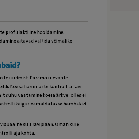
e profülaktiline hooldamine.
amine aitavad vältida võimalike
mbaid?
ste uurimist. Parema ülevaate
ldi. Koera hammaste kontroll ja ravi
salt suhu vaatamine koera ärkvel olles ei
Kontrolli käigus eemaldatakse hambakivi
ividuaalne suu raviplaan. Omanikule
trolli aja kohta.