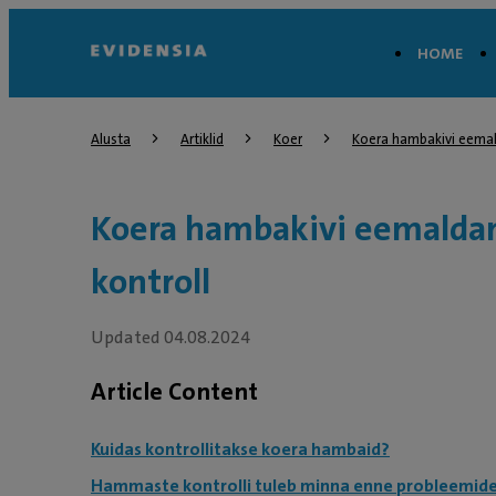
HOME
Alusta
Artiklid
Koer
Koera hambakivi eemal
Koera hambakivi eemalda
kontroll
Updated 04.08.2024
Article Content
Kuidas kontrollitakse koera hambaid?
Hammaste kontrolli tuleb minna enne probleemide