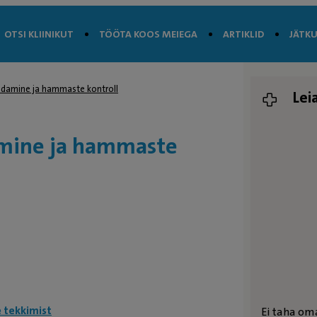
OTSI KLIINIKUT
TÖÖTA KOOS MEIEGA
ARTIKLID
JÄTKU
damine ja hammaste kontroll
Lei
mine ja hammaste
 tekkimist
Ei taha om