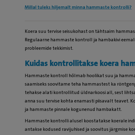
Millal tuleks hiljemalt minna hammaste kontrolli?
Koera suu tervise seisukohast on tähtsaim hammast
Regulaarne hammaste kontroll ja hambakivi eemald
probleemide tekkimist.
Kuidas kontrollitakse koera ha
Hammaste kontroll hõlmab hoolikat suu ja hamma
saamiseks soovitame teha hammastest ka röntgenpi
tehakse alati kontrollitud üldnarkoosi all, sest liht
anna suu tervise kohta enamasti piisavalt teavet. 
ja hammaste pinnale kogunenud hambakatt.
Hammaste kontrolli alusel koostatakse koerale ind
antakse kodused ravijuhised ja soovitus järgmise kon