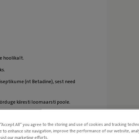
e hoolikalt.
ks.
septikume (nt Betadine), sest need
örduge kiiresti loomaarsti poole.
g “Accept All” you agree to the storing and use of cookies and tracking techn
tikku. Lakkumise vältimiseks kasutage
e to enhance site navigation, improve the performance of our website, ana
ge haava iga päev, et märgata varakult
sist our marketing efforts.