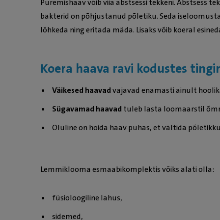
Puremishaav võib viia abstsessi tekkeni. Abstsess tek
bakterid on põhjustanud põletiku. Seda iseloomusta
lõhkeda ning eritada mäda. Lisaks võib koeral esined
Koera haava ravi kodustes ting
Väikesed haavad
vajavad enamasti ainult hooli
Sügavamad haavad
tuleb lasta loomaarstil õm
Oluline on hoida haav puhas, et vältida põletikku
Lemmiklooma esmaabikomplektis võiks alati olla:
füsioloogiline lahus,
sidemed,