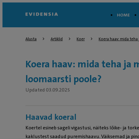
HOME
Alusta
Artiklid
Koer
Koera haav: mida teha 
Koera haav: mida teha ja m
loomaarsti poole?
Updated 03.09.2025
Haavad koeral
Koertel esineb sageli vigastusi, näiteks lõike- ja t
kaklustest saadud puremishaavu. Väiksemad ja pin