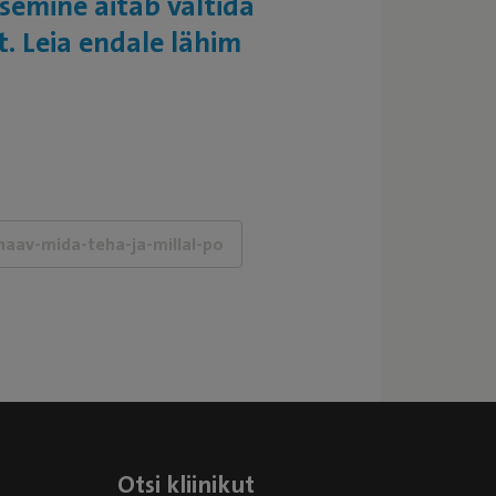
semine aitab vältida
t. Leia endale lähim
Otsi kliinikut