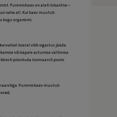
ist. Puremishaav on alati riskantne –
tusi naha all. Kui haav muutub
du kogu organismi.
arvalisel koeral võib vigastus jääda
amise või käpale astumise vältimise
 kiiresti pöörduda loomaarsti poole.
oomaarstiga. Puremishaav muutub
ereid.