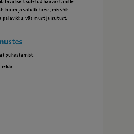
ib tavaliselt suletud haavast, mille
b kuum ja valulik turse, mis võib
a palavikku, väsimust ja isutust.
imustes
kat puhastamist.
melda.
.