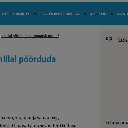
OTSI KLIINIKUT
TÖÖTA KOOS MEIEGA
ARTIKLID
JÄTKU
ja millal pöörduda loomaarsti poole?
Lei
illal pöörduda
orkehaavu, käpapadjahaavu ning
Ei taha om
dmised haavad paranevad tihti koduse