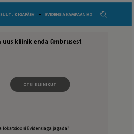
SUUTLIK IGAPÄEV
EVIDENSIA KAMPAANIAD
a uus kliinik enda ümbrusest
OTSI KLIINIKUT
a lokatsiooni Evidensiaga jagada?