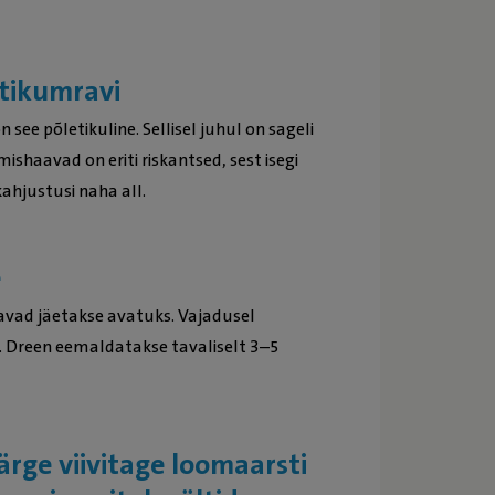
otikumravi
see põletikuline. Sellisel juhul on sageli
ishaavad on eriti riskantsed, sest isegi
ahjustusi naha all.
e
avad jäetakse avatuks. Vajadusel
i. Dreen eemaldatakse tavaliselt 3–5
ärge viivitage loomaarsti