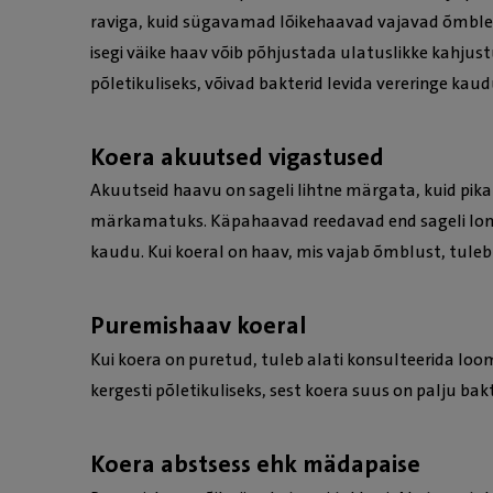
raviga, kuid sügavamad lõikehaavad vajavad õmblem
isegi väike haav võib põhjustada ulatuslikke kahjus
põletikuliseks, võivad bakterid levida vereringe kau
Koera akuutsed vigastused
Akuutseid haavu on sageli lihtne märgata, kuid pikak
märkamatuks. Käpahaavad reedavad end sageli lonk
kaudu. Kui koeral on haav, mis vajab õmblust, tuleb
Puremishaav koeral
Kui koera on puretud, tuleb alati konsulteerida l
kergesti põletikuliseks, sest koera suus on palju bakt
Koera abstsess ehk mädapaise