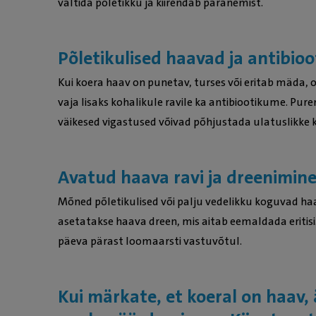
vältida põletikku ja kiirendab paranemist.
Põletikulised haavad ja antibio
Kui koera haav on punetav, turses või eritab mäda, on 
vaja lisaks kohalikule ravile ka antibiootikume. Purem
väikesed vigastused võivad põhjustada ulatuslikke k
Avatud haava ravi ja dreenimin
Mõned põletikulised või palju vedelikku koguvad ha
asetatakse haava dreen, mis aitab eemaldada eritis
päeva pärast loomaarsti vastuvõtul.
Kui märkate, et koeral on haav, 