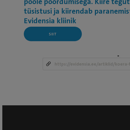
poole pöördumisega. Kiire tegut
tüsistusi ja kiirendab paranemis
Evidensia kliinik
SIIT
-