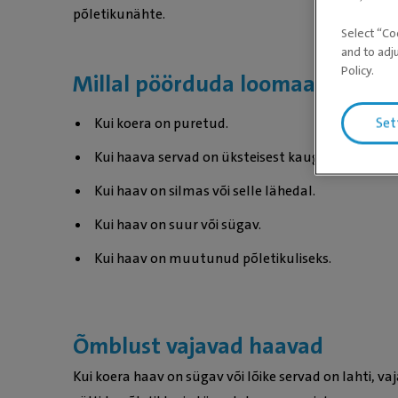
põletikunähte.
Select “Co
and to adj
Policy.
Millal pöörduda loomaarsti poo
Kui koera on puretud.
Set
Kui haava servad on üksteisest kaugel.
Kui haav on silmas või selle lähedal.
Kui haav on suur või sügav.
Kui haav on muutunud põletikuliseks.
Õmblust vajavad haavad
Kui koera haav on sügav või lõike servad on lahti, v