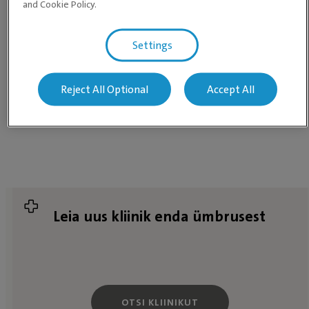
and Cookie Policy.
ja kehaehitust.
Broneeri aeg kassi steriliseerimiseks lähimas Evidensia
Settings
loomakliinikus!
-
Reject All Optional
Accept All
Leia uus kliinik enda ümbrusest
OTSI KLIINIKUT