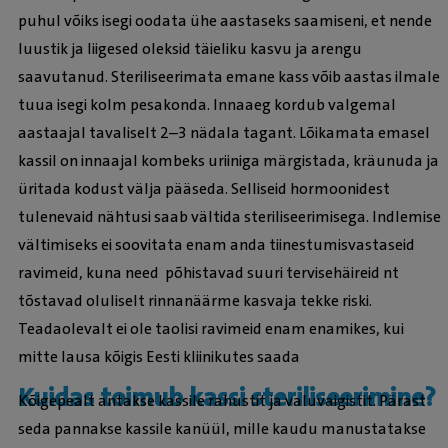
puhul võiks isegi oodata ühe aastaseks saamiseni, et nende
luustik ja liigesed oleksid täieliku kasvu ja arengu
saavutanud. Steriliseerimata emane kass võib aastas ilmale
tuua isegi kolm pesakonda. Innaaeg kordub valgemal
aastaajal tavaliselt 2–3 nädala tagant. Lõikamata emasel
kassil on innaajal kombeks uriiniga märgistada, kräunuda ja
üritada kodust välja pääseda. Selliseid hormoonidest
tulenevaid nähtusi saab vältida steriliseerimisega. Indlemise
vältimiseks ei soovitata enam anda tiinestumisvastaseid
ravimeid, kuna need põhistavad suuri tervisehäireid nt
tõstavad oluliselt rinnanäärme kasvaja tekke riski.
Teadaolevalt ei ole taolisi ravimeid enam enamikes, kui
mitte lausa kõigis Eesti kliinikutes saada
Kuidas toimub kassi steriliseerimine?
Kõigepealt antakse kassile rahustit ja valuvaigistit. Pärast
seda pannakse kassile kanüül, mille kaudu manustatakse