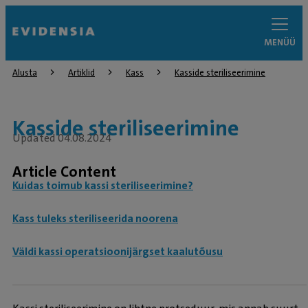
MENÜÜ
Alusta
Artiklid
Kass
Kasside steriliseerimine
Kasside steriliseerimine
Updated 04.08.2024
Article Content
Kuidas toimub kassi steriliseerimine?
Kass tuleks steriliseerida noorena
Väldi kassi operatsioonijärgset kaalutõusu