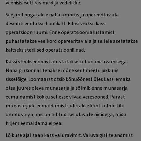
veenisiseselt ravimeid ja vedelikke.
Seejärel pügatakse naba ümbrus ja opereeritav ala
desinfitseeritakse hoolikalt. Edasi viiakse kass
operatsiooniruumi. Enne operatsiooni alustamist
puhastatakse veelkord opereeritav ala ja sellele asetatakse
kaitseks steriilsed operatsioonilinad.
Kassi steriliseerimist alustatakse kõhuõõne avamisega.
Naba piirkonnas tehakse mõne sentimeetri pikkune
sisselõige. Loomaarst otsib kõhuõõnest üles kassi emaka
otsa juures oleva munasarja ja sõlmib enne munasarja
eemaldamist kokku sellesse viivad veresooned. Pärast
munasarjade eemaldamist suletakse kõht kolme kihi
õmblustega, mis on tehtud isesulavate niitidega, mida
hiljem eemaldama ei pea.
Lõikuse ajal saab kass valuravimit. Valuvaigistite andmist