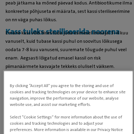
peab jätkama ka mõned päevad kodus. Antibiootikume ilma
konkreetse põhjuseta ei määrata, sest kassi steriliseerimine
on nn väga puhas lõikus.
Kass tuleks steriliseerida noorena
Emane kass võib tiinestuda juba esimesel innaajal 3–4 kuu
vanuselt, kuid tubase kassi puhul on soovitus lõikusega
oodata 7-8 kuu vanuseni, suuremate tõugude puhul veel
enam. Aegsasti lõigatud emasel kassil on risk
piimanäärmete kasvajate tekkeks oluliselt väiksem.
Väldi kassi operatsioonijärgset
By clicking “Accept All” you agree to the storing and use of
kaalutõusu
Pärast steriliseerimist väheneb kassi energiavajadus ja kui ei
cookies and tracking technologies on your device to enhance site
tehta muudatusi tema toidusedelis, on suur oht
navigation, improve the performance of our website, analyse
website use, and assist our marketing efforts.
kaalutõusuks. Lõigatud kassile tuleks anda söögiks
kvaliteetset, väiksema energiasisaldusega kassitoitu. Kassi
Select “Cookie Settings” for more information about the use of
liikumise eest hoolitsetakse temaga mängides ja temale
cookies and tracking technologies and to adjust your
preferences. More information is available in our Privacy Notice
tegevusi luues. Pärast operatsiooni tuleks jälgida kassi kaalu