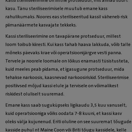
Kassi steriliseerimine on lihtne protseduur, mis annab suurt
kasu. Tänu steriliseerimisele muutub emane kass
rahulikumaks. Noores eas steriliseeritud kassil väheneb risk
piimanäärmete kasvajate tekkeks.
Kassi steriliseerimine on tavapärane protseduur, millest
loom toibub kiiresti. Kui kass tahab haava lakkuda, võib talle
mõneks päevaks krae või operatsioonijärgve vesti panna.
Tervele ja noorele loomale on lõikus enamasti tüsistusteta,
kuid meeles peab pidama, et igasugune protseduur, mida
tehakse narkoosis, kaasnevad narkoosiriskid. Steriliseerimise
positiivsed mõjud kassi elule ja tervisele on võimalikest
riskidest oluliselt suuremad.
Emane kass saab suguküpseks ligikaudu 3,5 kuu vanuselt,
kuid operatsiooniga võiks oodata 7-8 kuuni, et kassi kasv
oleks välja kujunenud. Eriti oluline on see suuremat tõugude
kasside puhul nt Maine Coon või Briti tõugu kassidele, kelle