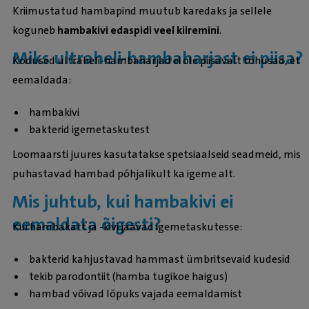
Kriimustatud hambapind muutub karedaks ja sellele
koguneb
hambakivi edaspidi veel kiiremini
.
Miks ultraheli-hambaharjast ei piisa?
Kodused ultraheli-hambaharjad ei ole piisavalt tõhusad, et
eemaldada:
hambakivi
bakterid igemetaskutest
Loomaarsti juures kasutatakse spetsiaalseid seadmeid, mis
puhastavad hambad põhjalikult ka igeme alt.
Mis juhtub, kui hambakivi ei
eemaldata õigesti?
Kui hambakatt ja -kivi jäävad igemetaskutesse:
bakterid kahjustavad hammast ümbritsevaid kudesid
tekib parodontiit (hamba tugikoe haigus)
hambad võivad lõpuks vajada eemaldamist