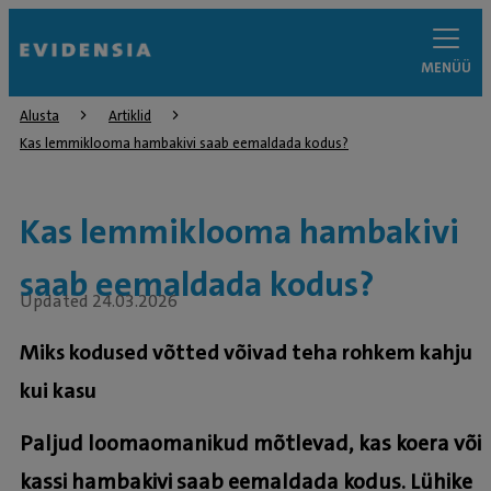
MENÜÜ
Alusta
Artiklid
Kas lemmiklooma hambakivi saab eemaldada kodus?
Kas lemmiklooma hambakivi
saab eemaldada kodus?
Updated 24.03.2026
Miks kodused võtted võivad teha rohkem kahju
kui kasu
Paljud loomaomanikud mõtlevad, kas koera või
kassi hambakivi saab eemaldada kodus. Lühike