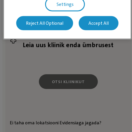
Settings
Reject All Optional
Accept All
Leia uus kliinik enda ümbrusest
OTSI KLIINIKUT
Ei taha oma lokatsiooni Evidensiaga jagada?