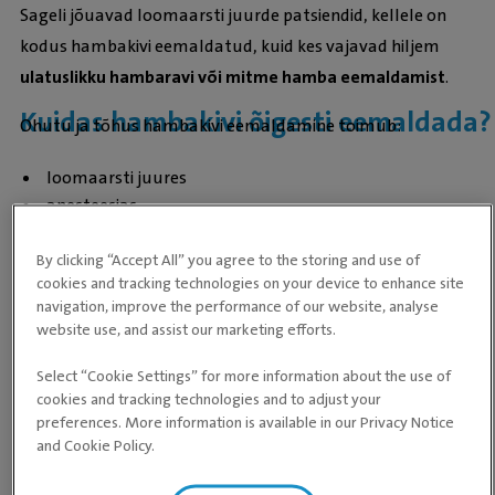
Sageli jõuavad loomaarsti juurde patsiendid, kellele on
kodus hambakivi eemaldatud, kuid kes vajavad hiljem
ulatuslikku hambaravi või mitme hamba eemaldamist
.
Kuidas hambakivi õigesti eemaldada?
Ohutu ja tõhus hambakivi eemaldamine toimub:
loomaarsti juures
anesteesias
spetsiaalse ultraheliseadmega
By clicking “Accept All” you agree to the storing and use of
Lisaks puhastatakse hoolikalt ka igemetaskud ja hinnatakse
cookies and tracking technologies on your device to enhance site
hammaste tervist.
navigation, improve the performance of our website, analyse
website use, and assist our marketing efforts.
BRONEERI LEMMIKLOOMALE HAMMASTE ÜLEVAATUS
Select “Cookie Settings” for more information about the use of
cookies and tracking technologies and to adjust your
preferences. More information is available in our Privacy Notice
and Cookie Policy.
-