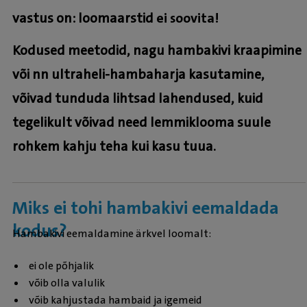
vastus on: loomaarstid
ei soovita!
Kodused meetodid, nagu hambakivi kraapimine
või nn ultraheli-hambaharja kasutamine,
võivad tunduda lihtsad lahendused, kuid
tegelikult võivad need lemmiklooma suule
rohkem kahju teha kui kasu tuua.
Miks ei tohi hambakivi eemaldada
kodus?
Hambakivi eemaldamine ärkvel loomalt:
ei ole põhjalik
võib olla valulik
võib kahjustada hambaid ja igemeid