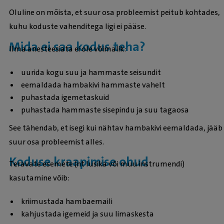
Oluline on mõista, et suur osa probleemist peitub kohtades,
kuhu koduste vahenditega ligi ei pääse.
Mida ei saa kodus teha?
Ilma anesteesiata ei ole võimalik:
uurida kogu suu ja hammaste seisundit
eemaldada hambakivi hammaste vahelt
puhastada igemetaskuid
puhastada hammaste sisepindu ja suu tagaosa
See tähendab, et isegi kui nähtav hambakivi eemaldada, jääb
suur osa probleemist alles.
Koduse kraapimise ohud
Teravate esemete (nt lusika või muu instrumendi)
kasutamine võib:
kriimustada hambaemaili
kahjustada igemeid ja suu limaskesta