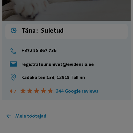
Täna:
Suletud
+372 58 867 736
registratuur.univet@evidensia.ee
Kadaka tee 133, 12915 Tallinn
★
★
★
★
★
★
★
★
★
★
4.7
344 Google reviews
Meie töötajad