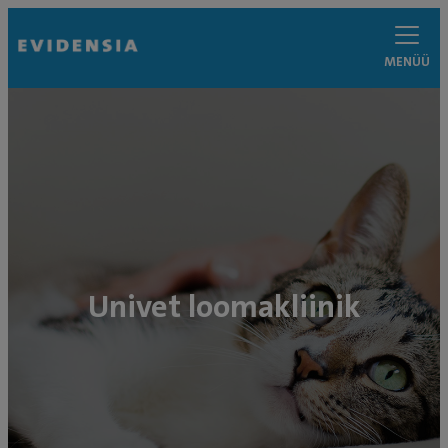
MENÜÜ
Univet loomakliinik