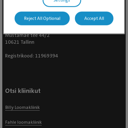
Settings
Reject All Optional
Accept All
Evidensia Loomakliinikud OÜ
Mustamäe tee 44/2
10621 Tallinn
Registrikood: 11969394
Otsi kliinikut
Billy Loomakliinik
Fahle loomakliinik