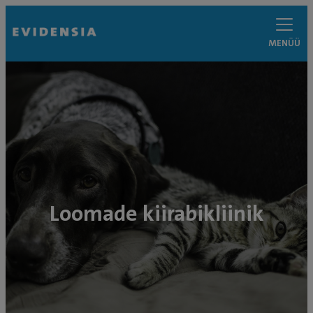
MENÜÜ
Loomade kiirabikliinik