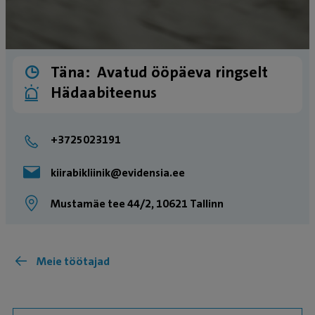
Täna:
Avatud ööpäeva ringselt
Hädaabiteenus
+3725023191
kiirabikliinik@evidensia.ee
Mustamäe tee 44/2, 10621 Tallinn
Meie töötajad