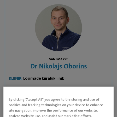
VANEMARST
Dr Nikolajs Oborins
KLIINIK:
Loomade kiirabikliinik
Alustas tööd veterinaaria valdkonnas aastal 2007,
mil töötas assistendina Lätis. Peale kooli lõpetamist
By clicking “Accept All” you agree to the storing and use of
aastal 2014 alustas ta tööd loomaarstina. Tema
cookies and tracking technologies on your device to enhance
site navigation, improve the performance of our website,
peamisteks huvialadeks on pehmekoe kirurgia,
analyse website use, and assist our marketing efforts.