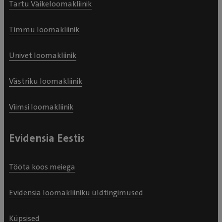
Tartu Väikeloomakliinik
Timmu loomakliinik
Univet loomakliinik
Västriku loomakliinik
Viimsi loomakliinik
Evidensia Eestis
Tööta koos meiega
Evidensia loomakliiniku üldtingimused
Küpsised