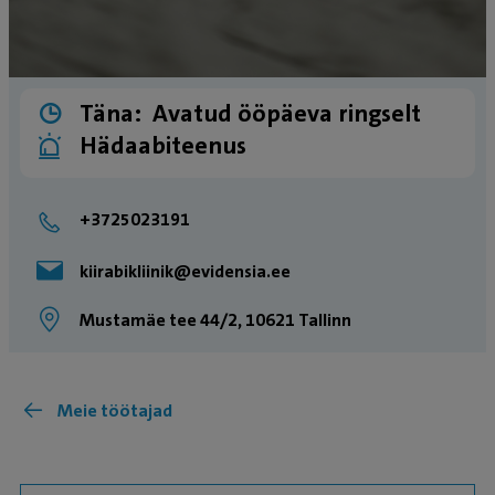
Täna:
Avatud ööpäeva ringselt
Hädaabiteenus
+3725023191
kiirabikliinik@evidensia.ee
Mustamäe tee 44/2, 10621 Tallinn
Meie töötajad