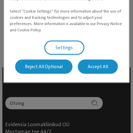
radioloogia, kompuutertomograafia ning eksootilised
loomad. Nikolajs saab hakkama ka kõige
Select “Cookie Settings” for more information about the use of
cookies and tracking technologies and to adjust your
keerukamate operatsioonidega nii väikeloomadel kui
preferences. More information is available in our Privacy Notice
ka eksootilistel loomadel. Hetkel õpetab Nikolajs
and Cookie Policy.
veterinaaria tudengeid nii Tartus Maaülikoolis kui ka
Jelgava LBTU’s.
Settings
Reject All Optional
Accept All
Evidensia Loomakliinikud OÜ
Mustamäe tee 44/2