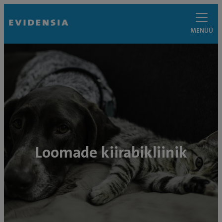
MENÜÜ
Loomade kiirabikliinik