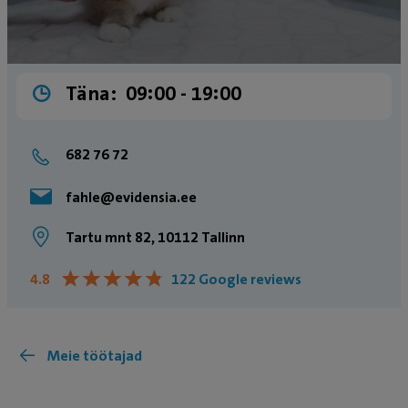
Täna:
09:00 ­- 19:00
682 76 72
fahle@evidensia.ee
Tartu mnt 82, 10112 Tallinn
★
★
★
★
★
★
★
★
★
★
4.8
122 Google reviews
Meie töötajad