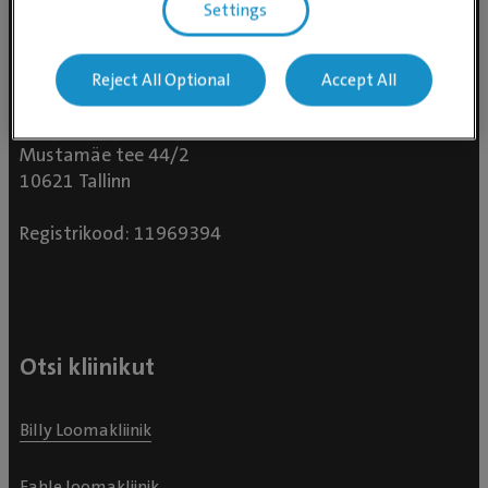
Settings
Reject All Optional
Accept All
Evidensia Loomakliinikud OÜ
Mustamäe tee 44/2
10621 Tallinn
Registrikood: 11969394
Otsi kliinikut
Billy Loomakliinik
Fahle loomakliinik